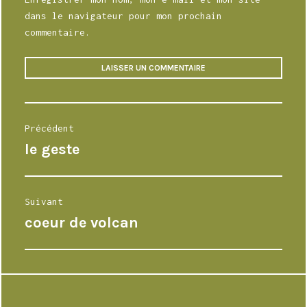
dans le navigateur pour mon prochain
commentaire.
Alternative:
Navigation
Précédent
de
le geste
Article
l’article
précédent :
Suivant
coeur de volcan
Article
Suivant: