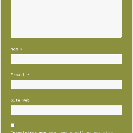
Nom
*
E-mail
*
Site web
Enregistrer mon nom, mon e-mail et mon site