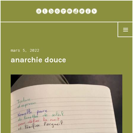
atboradoir
MENU
Publié
mars 5, 2022
le
anarchie douce