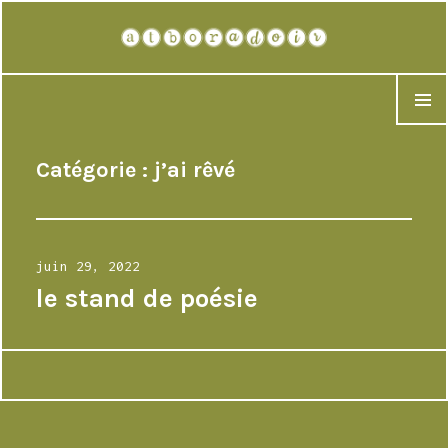
atboradoir
MENU
Catégorie :
j’ai rêvé
Publié
juin 29, 2022
le
le stand de poésie